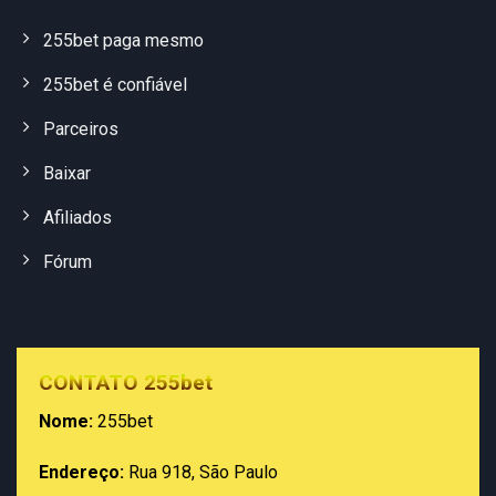
255bet paga mesmo
255bet é confiável
Parceiros
Baixar
Afiliados
Fórum
CONTATO 255bet
Nome:
255bet
Endereço:
Rua 918, São Paulo