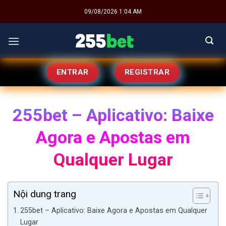
Skip
09/08/2026 1:04 AM
to
content
ENTRAR
REGISTRAR
255bet – Aplicativo: Baixe
Agora e Apostas em
Qualquer Lugar
Nội dung trang
255bet – Aplicativo: Baixe Agora e Apostas em Qualquer
Lugar