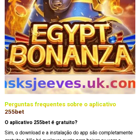
Perguntas frequentes sobre o aplicativo
255bet
O aplicativo 255bet é gratuito?
Sim, o download e a instalação do app são completamente