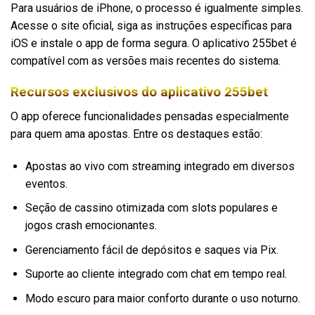
Para usuários de iPhone, o processo é igualmente simples.
Acesse o site oficial, siga as instruções específicas para
iOS e instale o app de forma segura. O aplicativo 255bet é
compatível com as versões mais recentes do sistema.
Recursos exclusivos do aplicativo 255bet
O app oferece funcionalidades pensadas especialmente
para quem ama apostas. Entre os destaques estão:
Apostas ao vivo com streaming integrado em diversos
eventos.
Seção de cassino otimizada com slots populares e
jogos crash emocionantes.
Gerenciamento fácil de depósitos e saques via Pix.
Suporte ao cliente integrado com chat em tempo real.
Modo escuro para maior conforto durante o uso noturno.