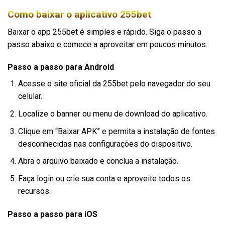
Como baixar o aplicativo 255bet
Baixar o app 255bet é simples e rápido. Siga o passo a
passo abaixo e comece a aproveitar em poucos minutos.
Passo a passo para Android
Acesse o site oficial da 255bet pelo navegador do seu
celular.
Localize o banner ou menu de download do aplicativo.
Clique em “Baixar APK” e permita a instalação de fontes
desconhecidas nas configurações do dispositivo.
Abra o arquivo baixado e conclua a instalação.
Faça login ou crie sua conta e aproveite todos os
recursos.
Passo a passo para iOS