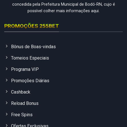
concedida pela Prefeitura Municipal de Bodó-RN, cujo é
possível colher mais informações aqui.
PROMOÇÕES 255BET
Bônus de Boas-vindas
Torneios Especiais
Programa VIP
Promoções Diárias
Cashback
Reload Bonus
Free Spins
Ofertas Exclusivas