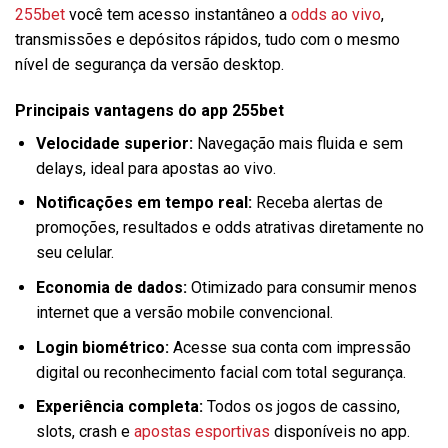
255bet
você tem acesso instantâneo a
odds ao vivo
,
transmissões e depósitos rápidos, tudo com o mesmo
nível de segurança da versão desktop.
Principais vantagens do app 255bet
Velocidade superior:
Navegação mais fluida e sem
delays, ideal para apostas ao vivo.
Notificações em tempo real:
Receba alertas de
promoções, resultados e odds atrativas diretamente no
seu celular.
Economia de dados:
Otimizado para consumir menos
internet que a versão mobile convencional.
Login biométrico:
Acesse sua conta com impressão
digital ou reconhecimento facial com total segurança.
Experiência completa:
Todos os jogos de cassino,
slots, crash e
apostas esportivas
disponíveis no app.